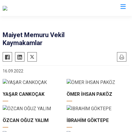
Antalya
Maiyet Memuru Vekil
Kaymakamlar
Akseki
Korkuteli
Alanya
Kumluca
Elmalı
Manavgat
16.09.2022
Finike
Serik
Gazipaşa
Aksu
Gündoğmuş
Döşemealtı
YAŞAR CANKOÇAK
ÖMER İHSAN PAKÖZ
İbradı
Kepez
Demre
Konyaaltı
Kaş
Muratpaşa
ÖZCAN OĞUZ YALIM
İBRAHİM GÖKTEPE
Kemer