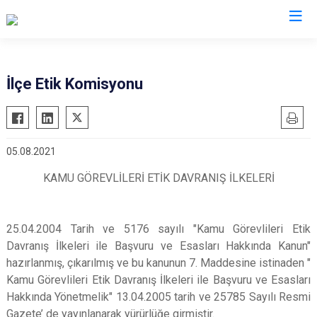
Antalya
İlçe Etik Komisyonu
Akseki
Korkuteli
Alanya
Kumluca
05.08.2021
Elmalı
Manavgat
Finike
Serik
KAMU GÖREVLİLERİ ETİK DAVRANIŞ İLKELERİ
Gazipaşa
Aksu
Gündoğmuş
Döşemealtı
25.04.2004 Tarih ve 5176 sayılı "Kamu Görevlileri Etik
İbradı
Kepez
Davranış İlkeleri ile Başvuru ve Esasları Hakkında Kanun"
hazırlanmış, çıkarılmış ve bu kanunun 7. Maddesine istinaden "
Demre
Konyaaltı
Kamu Görevlileri Etik Davranış İlkeleri ile Başvuru ve Esasları
Kaş
Muratpaşa
Hakkında Yönetmelik" 13.04.2005 tarih ve 25785 Sayılı Resmi
Kemer
Gazete’ de yayınlanarak yürürlüğe girmiştir.