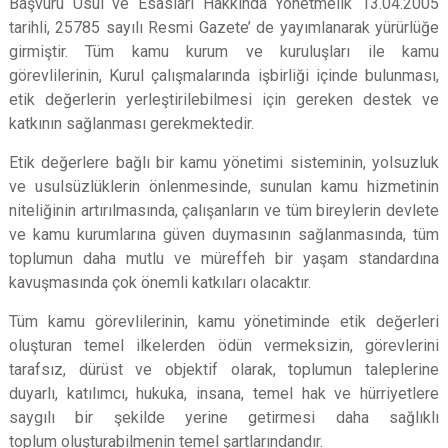
Başvuru Usul ve Esasları Hakkında Yönetmelik 13.04.2005
tarihli, 25785 sayılı Resmi Gazete’ de yayımlanarak yürürlüğe
girmiştir. Tüm kamu kurum ve
kuruluşları ile kamu
görevlilerinin, Kurul çalışmalarında işbirliği içinde bulunması,
etik değerlerin yerleştirilebilmesi için gereken destek ve
katkının
sağlanması gerekmektedir.
Etik değerlere bağlı bir kamu yönetimi sisteminin, yolsuzluk
ve usulsüzlüklerin önlenmesinde, sunulan kamu hizmetinin
niteliğinin artırılmasında, çalışanların ve tüm bireylerin devlete
ve kamu kurumlarına güven duymasının sağlanmasında, tüm
toplumun daha mutlu ve müreffeh bir yaşam standardına
kavuşmasında çok önemli katkıları olacaktır.
Tüm kamu görevlilerinin, kamu yönetiminde etik değerleri
oluşturan temel ilkelerden ödün vermeksizin, görevlerini
tarafsız, dürüst ve objektif olarak, toplumun taleplerine
duyarlı, katılımcı, hukuka, insana, temel hak ve hürriyetlere
saygılı bir şekilde yerine getirmesi daha sağlıklı
toplum
oluşturabilmenin temel şartlarındandır.