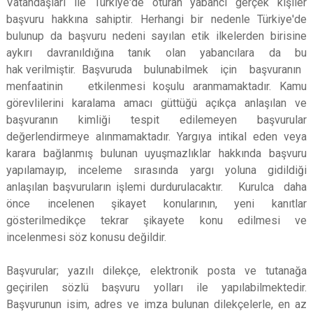
Vatandaşları ile Türkiye'de oturan yabancı gerçek kişiler
başvuru hakkına sahiptir. Herhangi bir nedenle Türkiye'de
bulunup da başvuru nedeni sayılan etik ilkelerden birisine
aykırı davranıldığına tanık olan yabancılara da bu
hak
verilmiştir. Başvuruda bulunabilmek için başvuranın
menfaatinin etkilenmesi koşulu aranmamaktadır. Kamu
görevlilerini karalama amacı
güttüğü açıkça anlaşılan ve
başvuranın kimliği tespit edilemeyen başvurular
değerlendirmeye alınmamaktadır. Yargıya intikal eden veya
karara
bağlanmış bulunan uyuşmazlıklar hakkında başvuru
yapılamayıp, inceleme sırasında yargı yoluna gidildiği
anlaşılan başvuruların işlemi
durdurulacaktır. Kurulca daha
önce incelenen şikayet konularının, yeni kanıtlar
gösterilmedikçe tekrar şikayete konu edilmesi ve
incelenmesi söz
konusu değildir.
Başvurular; yazılı dilekçe, elektronik posta ve tutanağa
geçirilen sözlü başvuru yolları ile yapılabilmektedir.
Başvurunun isim, adres ve imza bulunan dilekçelerle, en az