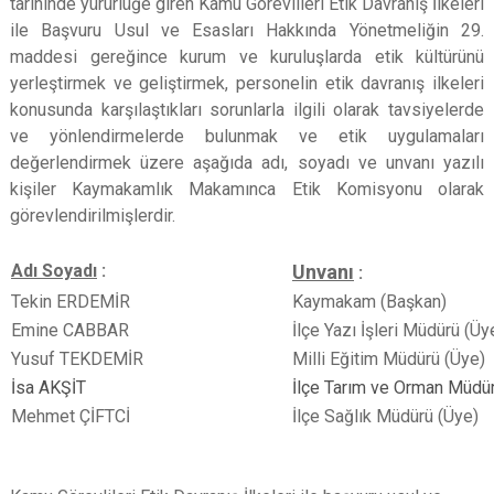
tarihinde yürürlüğe giren Kamu Görevlileri Etik Davranış İlkeleri
ile Başvuru Usul ve Esasları Hakkında Yönetmeliğin 29.
maddesi gereğince kurum ve kuruluşlarda etik kültürünü
yerleştirmek ve geliştirmek, personelin etik davranış ilkeleri
konusunda karşılaştıkları sorunlarla ilgili olarak tavsiyelerde
ve yönlendirmelerde bulunmak ve etik uygulamaları
değerlendirmek üzere aşağıda adı, soyadı ve unvanı yazılı
kişiler Kaymakamlık Makamınca Etik Komisyonu olarak
görevlendirilmişlerdir.
Adı Soyadı
:
Unvanı
:
Tekin ERDEMİR
Kaymakam (Başkan)
Emine CABBAR
İlçe Yazı İşleri Müdürü (Üy
Yusuf TEKDEMİR
Milli Eğitim Müdürü (Üye)
İsa AKŞİT
İlçe Tarım ve Orman Müdür
Mehmet ÇİFTCİ
İlçe Sağlık Müdürü
(Üye)