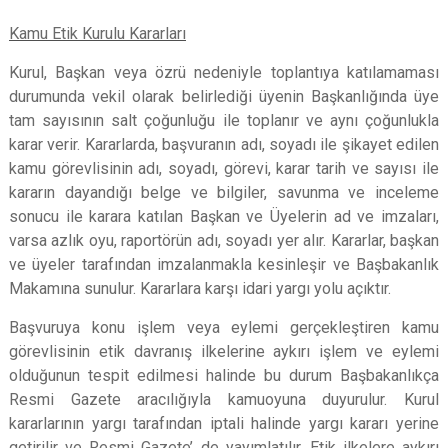
Kamu Etik Kurulu Kararları
Kurul, Başkan veya özrü nedeniyle toplantıya katılamaması
durumunda vekil olarak belirlediği üyenin Başkanlığında üye
tam sayısının salt çoğunluğu ile toplanır ve aynı çoğunlukla
karar verir. Kararlarda, başvuranın adı, soyadı ile şikayet edilen
kamu görevlisinin adı, soyadı, görevi, karar tarih ve sayısı ile
kararın dayandığı belge ve bilgiler, savunma ve inceleme
sonucu ile karara katılan Başkan ve Üyelerin ad ve imzaları,
varsa azlık oyu,
raportörün adı, soyadı yer alır. Kararlar, başkan
ve üyeler tarafından imzalanmakla kesinleşir ve Başbakanlık
Makamına sunulur. Kararlara karşı idari
yargı yolu açıktır.
Başvuruya konu işlem veya eylemi gerçekleştiren kamu
görevlisinin etik davranış ilkelerine aykırı işlem ve eylemi
olduğunun tespit edilmesi halinde bu durum Başbakanlıkça
Resmi Gazete aracılığıyla kamuoyuna duyurulur. Kurul
kararlarının yargı tarafından iptali halinde yargı kararı yerine
getirilir ve Resmi Gazete’ de yayımlatılır. Etik ilkelere aykırı