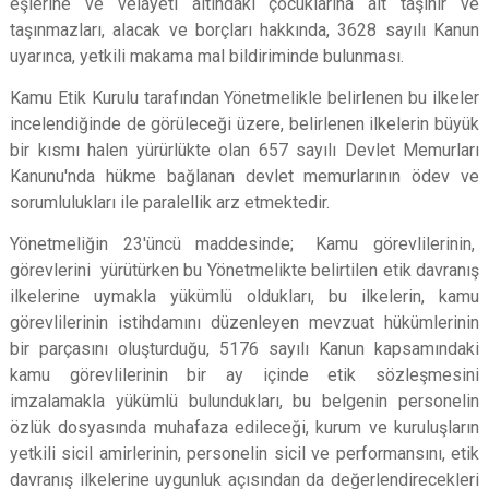
eşlerine ve velayeti altındaki çocuklarına ait taşınır ve
taşınmazları, alacak ve borçları hakkında, 3628 sayılı Kanun
uyarınca, yetkili makama mal bildiriminde bulunması.
Kamu Etik Kurulu tarafından Yönetmelikle belirlenen bu ilkeler
incelendiğinde de görüleceği üzere, belirlenen ilkelerin büyük
bir kısmı halen yürürlükte olan 657 sayılı Devlet Memurları
Kanunu'nda hükme bağlanan devlet memurlarının ödev ve
sorumlulukları ile paralellik arz etmektedir.
Yönetmeliğin 23'üncü maddesinde; Kamu görevlilerinin,
görevlerini yürütürken bu Yönetmelikte belirtilen etik davranış
ilkelerine uymakla yükümlü oldukları, bu ilkelerin, kamu
görevlilerinin istihdamını düzenleyen mevzuat hükümlerinin
bir parçasını oluşturduğu, 5176 sayılı Kanun kapsamındaki
kamu görevlilerinin bir ay içinde etik sözleşmesini
imzalamakla yükümlü bulundukları, bu belgenin personelin
özlük dosyasında muhafaza edileceği, kurum ve kuruluşların
yetkili sicil amirlerinin, personelin sicil ve performansını, etik
davranış ilkelerine uygunluk açısından da değerlendirecekleri