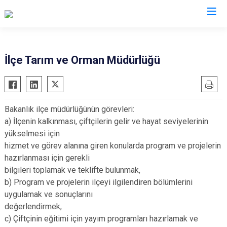
Antalya
İlçe Tarım ve Orman Müdürlüğü
Akseki
Korkuteli
Alanya
Kumluca
Bakanlık ilçe müdürlüğünün görevleri:
Elmalı
Manavgat
a) İlçenin kalkınması, çiftçilerin gelir ve hayat seviyelerinin
Finike
Serik
yükselmesi için
Gazipaşa
Aksu
hizmet ve görev alanına giren konularda program ve projelerin
hazırlanması için gerekli
Gündoğmuş
Döşemealtı
bilgileri toplamak ve teklifte bulunmak,
İbradı
Kepez
b) Program ve projelerin ilçeyi ilgilendiren bölümlerini
Demre
Konyaaltı
uygulamak ve sonuçlarını
Kaş
Muratpaşa
değerlendirmek,
c) Çiftçinin eğitimi için yayım programları hazırlamak ve
Kemer