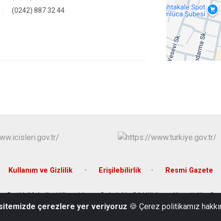
(0242) 887 32 44
Kullanım ve Gizlilik
Erişilebilirlik
Resmi Gazete
Bağlık Mahallesi Kiremithane Sokak No:34 Hükümet Konağı Kat:2
 sitemizde çerezlere yer veriyoruz
🍪 Çerez politikamız hakkı
(0242) 887 10 01