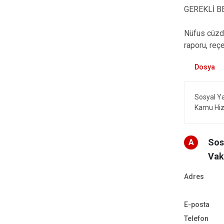
GEREKLİ B
Nüfus cüzda
raporu, reçe
Sosyal Y
Kamu Hiz
Sos
A
Vak
Adres
E-posta
Telefon