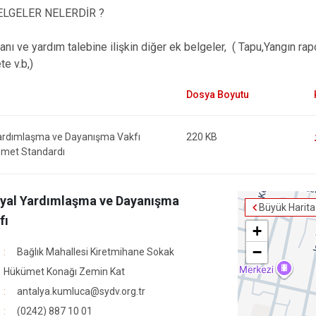
ELGELER NELERDİR ?
nı ve yardım talebine ilişkin diğer ek belgeler, ( Tapu,Yangın rapo
te v.b,)
ardımlaşma ve Dayanışma Vakfı
220 KB
met Standardı
yal Yardımlaşma ve Dayanışma
Büyük Harita
fı
+
−
Bağlık Mahallesi Kiretmihane Sokak
Hükümet Konağı Zemin Kat
antalya.kumluca@sydv.org.tr
(0242) 887 10 01