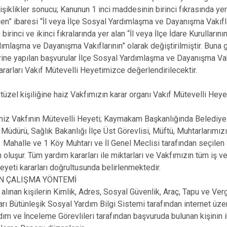
şiklikler sonucu; Kanunun 1 inci maddesinin birinci fıkrasında yer 
en” ibaresi “İl veya İlçe Sosyal Yardımlaşma ve Dayanışma Vakıfla
irinci ve ikinci fıkralarında yer alan “İl veya İlçe İdare Kurullarının”
ımlaşma ve Dayanışma Vakıflarının” olarak değiştirilmiştir. Buna 
ine yapılan başvurular İlçe Sosyal Yardımlaşma ve Dayanışma Va
ararları Vakıf Mütevelli Heyetimizce değerlendirilecektir.
tüzel kişiliğine haiz Vakfımızın karar organı Vakıf Mütevelli Heye
kfının Mütevelli Heyeti; Kaymakam Başkanlığında Belediye 
m Müdürü, Sağlık Bakanlığı İlçe Üst Görevlisi, Müftü, Muhtarlarımız
1 Mahalle ve 1 Köy Muhtarı ve İl Genel Meclisi tarafından seçilen
 oluşur. Tüm yardım kararları ile miktarları ve Vakfımızın tüm iş ve
eyeti kararları doğrultusunda belirlenmektedir.
IN ÇALIŞMA YÖNTEMİ
 alınan kişilerin Kimlik, Adres, Sosyal Güvenlik, Araç, Tapu ve Ver
rı Bütünleşik Sosyal Yardım Bilgi Sistemi tarafından internet üzer
dım ve İnceleme Görevlileri tarafından başvuruda bulunan kişinin 