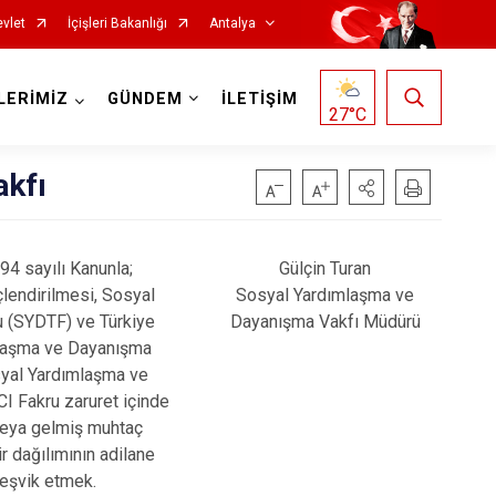
vlet
İçişleri Bakanlığı
Antalya
LERİMİZ
GÜNDEM
İLETİŞİM
27
°C
akfı
94 sayılı Kanunla;
Gülçin Turan
Korkuteli
lendirilmesi, Sosyal
Sosyal Yardımlaşma ve
u (SYDTF) ve Türkiye
Dayanışma Vakfı Müdürü
Kumluca
mlaşma ve Dayanışma
Manavgat
osyal Yardımlaşma ve
Fakru zaruret içinde
Serik
 veya gelmiş muhtaç
Aksu
r dağılımının adilane
Döşemealtı
teşvik etmek.