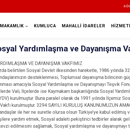
e-De
YMAKAMLIK
KUMLUCA
MAHALLİ İDARELER
HİZMET
Antalya
Sosyal Yardımlaşma ve Dayanışma V
ARDIMLAŞMA VE DAYANIŞMA VAKFIMIZ
a belirtilen Sosyal Devlet ilkesinden hareketle, 1986 yılında 32
Akseki
ndaşlarımızın desteklenmesi, Toplumsal dayanışma bilincinin güç
runması amacıyla Sosyal Yardımlaşma ve Dayanışmayı Teşvik Fon
Alanya
llerde Vali, İlçelerde ise Kaymakam başkanlığında Sosyal Yardı
Elmalı
SYDV) kurulmuştur. Buna paralel olarak da 1991 yılında İlçemiz S
Vakfı kurulmuştur. 3294 SAYILI KURULUŞ KANUNUMUZUN AMACI 
Finike
andaşlar ile her ne suretle olursa olsun Türkiye’ye kabul edilmiş
Gazipaşa
ilere yardım etmek, Sosyal adaleti pekiştirici tedbirler alarak geli
Gündoğmuş
 tevzi edilmesini sağlamak, Sosyal yardımlaşma ve dayanışmayı 