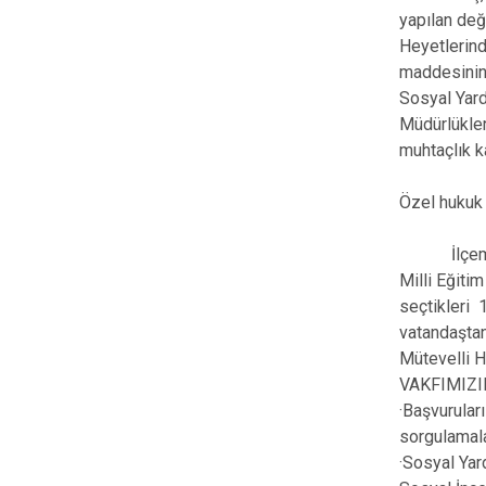
yapılan deği
Heyetlerind
maddesinin b
Sosyal Yard
Müdürlükler
muhtaçlık k
Özel hukuk 
İlçemiz Va
Milli Eğiti
seçtikleri 
vatandaştan
Mütevelli H
VAKFIMIZ
·Başvuruları
sorgulamala
·Sosyal Yar