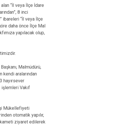
alan “İl veya İlçe İdare
rından”, 8 inci
 ibareleri “İl veya İlçe
göre daha önce İlçe Mal
kfımıza yapılacak olup,
timizdir.
Başkanı, Malmüdürü,
ın kendi aralarından
 3 hayırsever
 işlemleri Vakıf
gi Mükellefiyeti
inden otomatik yapılır,
ikameti ziyaret edilerek