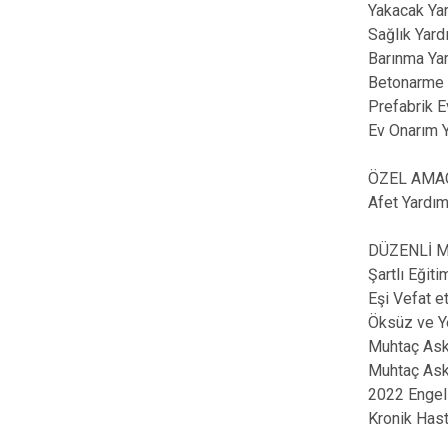
Yakacak Ya
Sağlık Yard
Barınma Yar
Betonarme 
Prefabrik E
Ev Onarım 
ÖZEL AMA
Afet Yardıml
DÜZENLİ 
Şartlı Eğit
Eşi Vefat e
Öksüz ve Y
Muhtaç Aske
Muhtaç Ask
2022 Engell
Kronik Hast