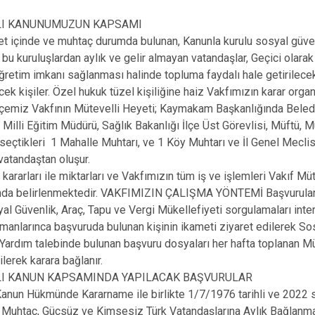
İbradı
ILI KANUNUMUZUN KAPSAMI
Demre
et içinde ve muhtaç durumda bulunan, Kanunla kurulu sosyal güvenl
bu kuruluşlardan aylık ve gelir almayan vatandaşlar, Geçici olara
Kaş
ğretim imkanı sağlanması halinde topluma faydalı hale getirilece
Kemer
cek kişiler. Özel hukuk tüzel kişiliğine haiz Vakfımızın karar orga
İlçemiz Vakfının Mütevelli Heyeti; Kaymakam Başkanlığında Beled
Milli Eğitim Müdürü, Sağlık Bakanlığı İlçe Üst Görevlisi, Müftü, M
 seçtikleri 1 Mahalle Muhtarı, ve 1 Köy Muhtarı ve İl Genel Meclis
vatandaştan oluşur.
ararları ile miktarları ve Vakfımızın tüm iş ve işlemleri Vakıf Müt
da belirlenmektedir. VAKFIMIZIN ÇALIŞMA YÖNTEMİ Başvuruları al
al Güvenlik, Araç, Tapu ve Vergi Mükellefiyeti sorgulamaları inter
anlarınca başvuruda bulunan kişinin ikameti ziyaret edilerek S
 Yardım talebinde bulunan başvuru dosyaları her hafta toplanan M
ilerek karara bağlanır.
ILI KANUN KAPSAMINDA YAPILACAK BAŞVURULAR
Kanun Hükmünde Kararname ile birlikte 1/7/1976 tarihli ve 2022 s
 Muhtaç, Güçsüz ve Kimsesiz Türk Vatandaşlarına Aylık Bağlanm