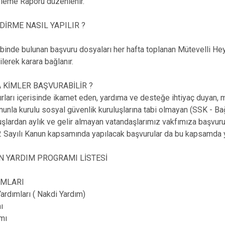
eleme Raporu düzenlenir.
İRME NASIL YAPILIR ?
ebinde bulunan başvuru dosyaları her hafta toplanan Mütevelli He
ilerek karara bağlanır.
 KİMLER BAŞVURABİLİR ?
nırları içerisinde ikamet eden, yardıma ve desteğe ihtiyaç duyan
nunla kurulu sosyal güvenlik kuruluşlarına tabi olmayan (SSK - B
uşlardan aylık ve gelir almayan vatandaşlarımız vakfımıza başvurud
 Sayılı Kanun kapsamında yapılacak başvurular da bu kapsamda ya
N YARDIM PROGRAMI LİSTESİ
IMLARI
Yardımları ( Nakdi Yardım)
ı
mı