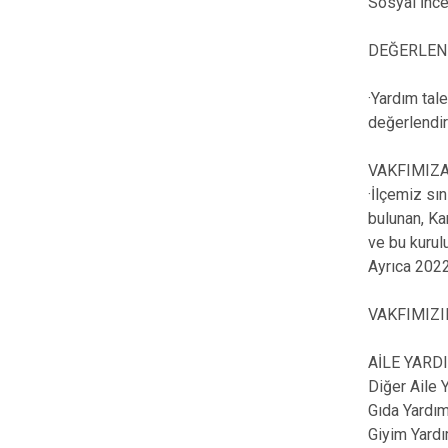
Sosyal İnc
DEĞERLEND
·Yardım tal
değerlendir
VAKFIMIZA
·İlçemiz sı
bulunan, Ka
ve bu kurul
Ayrıca 2022
VAKFIMIZI
AİLE YARD
Diğer Aile 
Gıda Yardım
Giyim Yardı