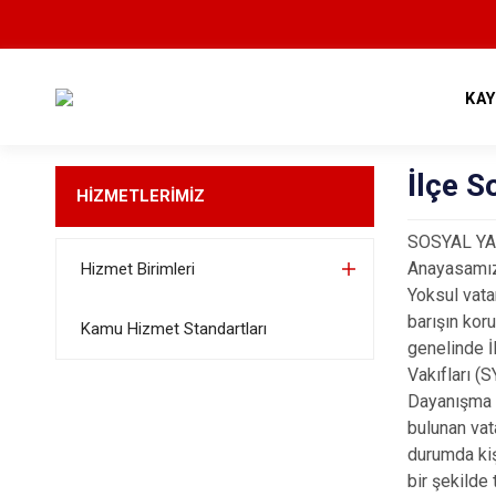
KA
İlçe 
HİZMETLERİMİZ
SOSYAL Y
Anayasamızd
Hizmet Birimleri
Yoksul vata
barışın ko
Kamu Hizmet Standartları
genelinde İ
Vakıfları (
Dayanışma 
bulunan vat
durumda kiş
bir şekilde