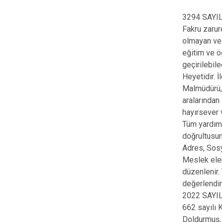
3294 SAY
Fakru zarur
olmayan ve 
eğitim ve ö
geçirilebile
Heyetidir. 
Malmüdürü, 
aralarından
hayırsever 
Tüm yardım k
doğrultusun
Adres, Sosy
Meslek elem
düzenlenir.
değerlendir
2022 SAY
662 sayılı 
Doldurmuş,