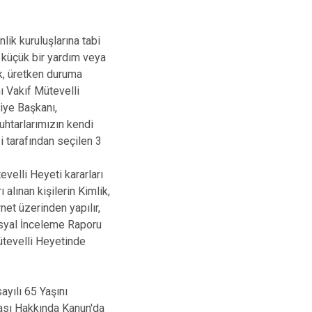
Kepez
Konyaaltı
ik kuruluşlarına tabi
k küçük bir yardım veya
Muratpaşa
k, üretken duruma
nı Vakıf Mütevelli
iye Başkanı,
uhtarlarımızın kendi
i tarafından seçilen 3
evelli Heyeti kararları
ınan kişilerin Kimlik,
net üzerinden yapılır,
osyal İnceleme Raporu
ütevelli Heyetinde
ayılı 65 Yaşını
ası Hakkında Kanun'da