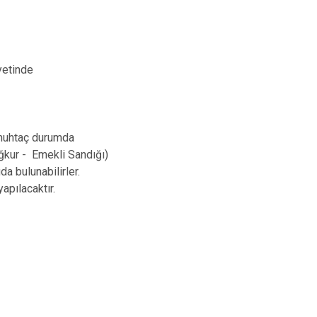
yetinde
, muhtaç durumda
ağkur - Emekli Sandığı)
a bulunabilirler.
pılacaktır.