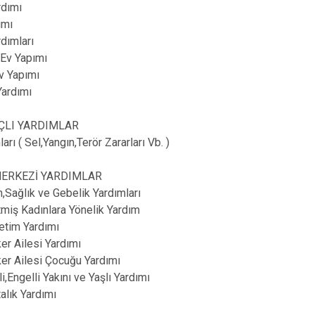
rdımı
ımı
dımları
Ev Yapımı
v Yapımı
Yardımı
ÇLI YARDIMLAR
arı ( Sel,Yangın,Terör Zararları Vb. )
MERKEZİ YARDIMLAR
im,Sağlık ve Gebelik Yardımları
tmiş Kadınlara Yönelik Yardım
etim Yardımı
r Ailesi Yardımı
er Ailesi Çocuğu Yardımı
i,Engelli Yakını ve Yaşlı Yardımı
alık Yardımı