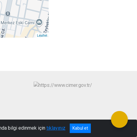
Leaflet
nda bilgi edinmek için
tıklayınız
Kabul et