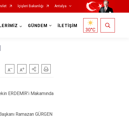
vlet
İçişleri Bakanlığı
Antalya
LERİMİZ
GÜNDEM
İLETİŞİM
30
°C
N
Korkuteli
Kumluca
Tekin ERDEMİR’i Makamında
Manavgat
Serik
ı Başkanı Ramazan GÜRGEN
Aksu
Döşemealtı