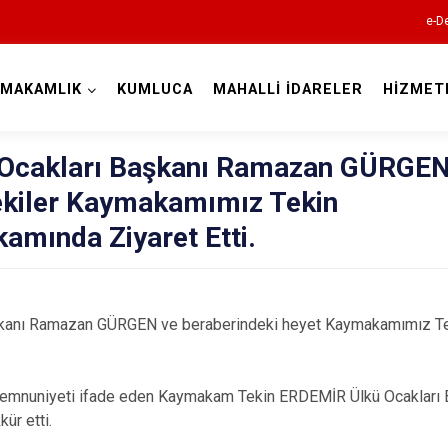
e-De
YMAKAMLIK
KUMLUCA
MAHALLİ İDARELER
HİZMET
Antalya
 Ocakları Başkanı Ramazan GÜRGE
ekiler Kaymakamımız Tekin
amında Ziyaret Etti.
Akseki
Alanya
şkanı Ramazan GÜRGEN ve beraberindeki heyet Kaymakamımız 
Elmalı
Finike
 memnuniyeti ifade eden Kaymakam Tekin ERDEMİR
Ülkü Ocaklar
Gazipaşa
kür etti.
Gündoğmuş