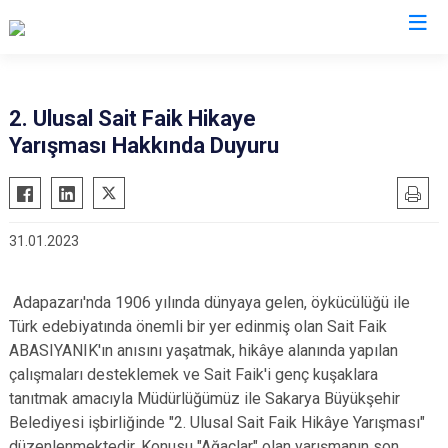
Antalya
2. Ulusal Sait Faik Hikaye
Yarışması Hakkında Duyuru
Akseki
Korkuteli
Alanya
Kumluca
Elmalı
Manavgat
31.01.2023
Finike
Serik
Gazipaşa
Aksu
Adapazarı'nda 1906 yılında dünyaya gelen, öykücülüğü ile
Gündoğmuş
Döşemealtı
Türk edebiyatında önemli bir yer edinmiş olan Sait Faik
İbradı
Kepez
ABASIYANIK'ın anısını yaşatmak, hikâye alanında yapılan
Demre
çalışmaları desteklemek ve Sait Faik'i genç kuşaklara
Konyaaltı
tanıtmak amacıyla Müdürlüğümüz ile Sakarya Büyükşehir
Kaş
Muratpaşa
Belediyesi işbirliğinde "2. Ulusal Sait Faik Hikâye Yarışması"
Kemer
düzenlenmektedir. Konusu "Ağaçlar" olan yarışmanın son